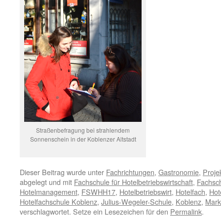
Straßenbefragung bei strahlendem
Sonnenschein in der Koblenzer Altstadt
Dieser Beitrag wurde unter
Fachrichtungen
,
Gastronomie
,
Proje
abgelegt und mit
Fachschule für Hotelbetriebswirtschaft
,
Fachsch
Hotelmanagement
,
FSWHH17
,
Hotelbetriebswirt
,
Hotelfach
,
Hot
Hotelfachschule Koblenz
,
Julius-Wegeler-Schule
,
Koblenz
,
Mark
verschlagwortet. Setze ein Lesezeichen für den
Permalink
.