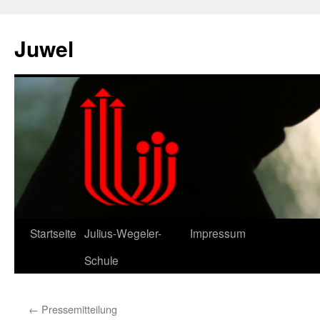
Zum
Inhalt
Juwel
springen
Startseite
Julius-Wegeler-
Impressum
Schule
←
Pressemitteilung