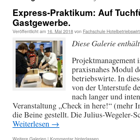
Express-Praktikum: Auf Tuchf
Gastgewerbe.
Veröffentlicht am
16. Mai 2018
von
Fachschule Hotelbetriebswirt
Diese Galerie enthäl
Projektmanagement is
praxisnahes Modul d
betriebswirte. In d
von der Unterstufe d
nach langer und inte
Veranstaltung „Check in here!“ (mehr Inf
die Beine gestellt. Die Julius-Wegeler
Weiterlesen
→
Weitere Galerien
|
Kommentar hinterlassen