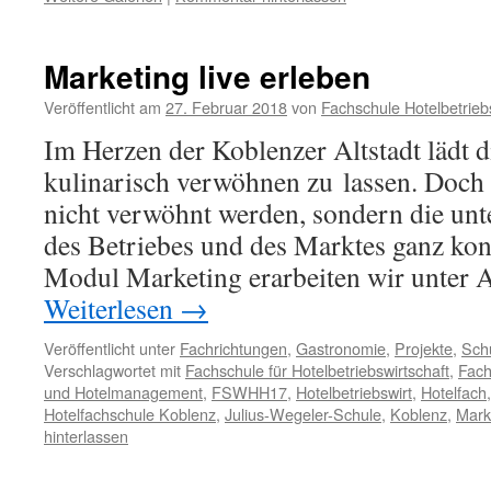
Marketing live erleben
Veröffentlicht am
27. Februar 2018
von
Fachschule Hotelbetrieb
Im Herzen der Koblenzer Altstadt lädt d
kulinarisch verwöhnen zu lassen. Doch 
nicht verwöhnt werden, sondern die unt
des Betriebes und des Marktes ganz kon
Modul Marketing erarbeiten wir unter 
Weiterlesen
→
Veröffentlicht unter
Fachrichtungen
,
Gastronomie
,
Projekte
,
Sch
Verschlagwortet mit
Fachschule für Hotelbetriebswirtschaft
,
Fach
und Hotelmanagement
,
FSWHH17
,
Hotelbetriebswirt
,
Hotelfach
Hotelfachschule Koblenz
,
Julius-Wegeler-Schule
,
Koblenz
,
Mark
hinterlassen