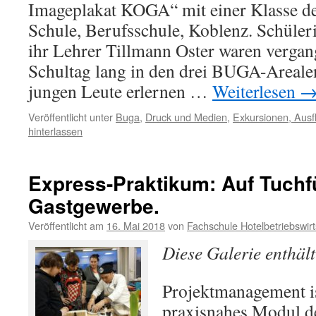
Imageplakat KOGA“ mit einer Klasse de
Schule, Berufsschule, Koblenz. Schüle
ihr Lehrer Tillmann Oster waren verga
Schultag lang in den drei BUGA-Areale
jungen Leute erlernen …
Weiterlesen
Veröffentlicht unter
Buga
,
Druck und Medien
,
Exkursionen, Ausf
hinterlassen
Express-Praktikum: Auf Tuchf
Gastgewerbe.
Veröffentlicht am
16. Mai 2018
von
Fachschule Hotelbetriebswirt
Diese Galerie enthäl
Projektmanagement is
praxisnahes Modul d