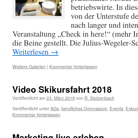
betriebswirte. In d
von der Unterstufe d
nach langer und inte
Veranstaltung „Check in here!“ (mehr Inf
die Beine gestellt. Die Julius-Wegeler
Weiterlesen
→
Weitere Galerien
|
Kommentar hinterlassen
Video Skikursfahrt 2018
Veröffentlicht am
23. März 2018
von
R. Stolzenbach
Veröffentlicht unter
AGs
,
berufliches Gymnasium
,
Events
,
Exkur
Kommentar hinterlassen
Marketing live erleben