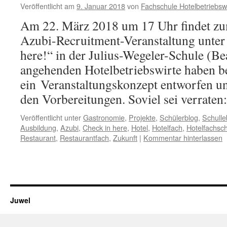
Veröffentlicht am
9. Januar 2018
von
Fachschule Hotelbetriebswi
Am 22. März 2018 um 17 Uhr findet zu
Azubi-Recruitment-Veranstaltung unte
here!“ in der Julius-Wegeler-Schule (Bea
angehenden Hotelbetriebswirte haben be
ein Veranstaltungskonzept entworfen un
den Vorbereitungen. Soviel sei verrate
Veröffentlicht unter
Gastronomie
,
Projekte
,
Schülerblog
,
Schull
Ausbildung
,
Azubi
,
Check in here
,
Hotel
,
Hotelfach
,
Hotelfachsc
Restaurant
,
Restaurantfach
,
Zukunft
|
Kommentar hinterlassen
Juwel