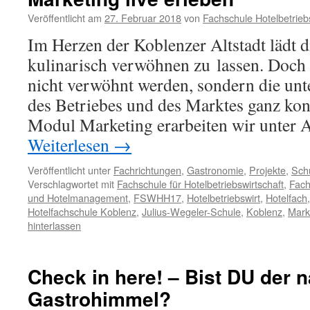
Veröffentlicht am
27. Februar 2018
von
Fachschule Hotelbetrieb
Im Herzen der Koblenzer Altstadt lädt d
kulinarisch verwöhnen zu lassen. Doch 
nicht verwöhnt werden, sondern die unt
des Betriebes und des Marktes ganz kon
Modul Marketing erarbeiten wir unter 
Weiterlesen
→
Veröffentlicht unter
Fachrichtungen
,
Gastronomie
,
Projekte
,
Sch
Verschlagwortet mit
Fachschule für Hotelbetriebswirtschaft
,
Fach
und Hotelmanagement
,
FSWHH17
,
Hotelbetriebswirt
,
Hotelfach
Hotelfachschule Koblenz
,
Julius-Wegeler-Schule
,
Koblenz
,
Mark
hinterlassen
Check in here! – Bist DU der 
Gastrohimmel?