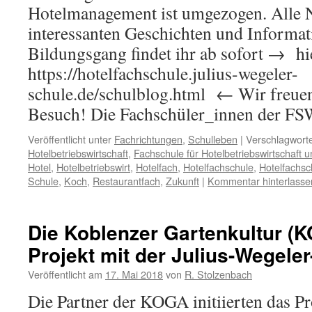
Hotelmanagement ist umgezogen. Alle N
interessanten Geschichten und Informa
Bildungsgang findet ihr ab sofort → hi
https://hotelfachschule.julius-wegeler-
schule.de/schulblog.html ← Wir freuen
Besuch! Die Fachschüler_innen der 
Veröffentlicht unter
Fachrichtungen
,
Schulleben
|
Verschlagworte
Hotelbetriebswirtschaft
,
Fachschule für Hotelbetriebswirtschaft
Hotel
,
Hotelbetriebswirt
,
Hotelfach
,
Hotelfachschule
,
Hotelfachsc
Schule
,
Koch
,
Restaurantfach
,
Zukunft
|
Kommentar hinterlasse
Die Koblenzer Gartenkultur (K
Projekt mit der Julius-Wegele
Veröffentlicht am
17. Mai 2018
von
R. Stolzenbach
Die Partner der KOGA initiierten das P